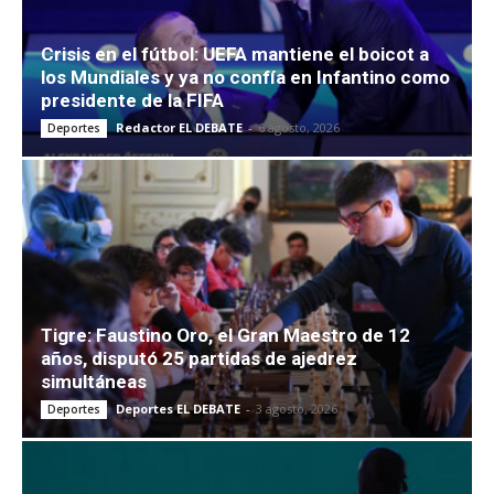
Crisis en el fútbol: UEFA mantiene el boicot a
los Mundiales y ya no confía en Infantino como
presidente de la FIFA
Redactor EL DEBATE
-
6 agosto, 2026
Deportes
Tigre: Faustino Oro, el Gran Maestro de 12
años, disputó 25 partidas de ajedrez
simultáneas
Deportes EL DEBATE
-
3 agosto, 2026
Deportes