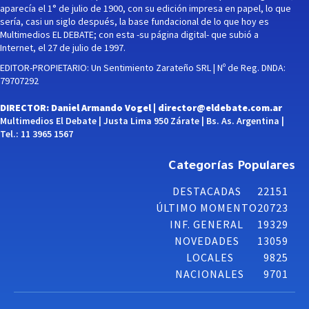
aparecía el 1° de julio de 1900, con su edición impresa en papel, lo que
sería, casi un siglo después, la base fundacional de lo que hoy es
Multimedios EL DEBATE; con esta -su página digital- que subió a
Internet, el 27 de julio de 1997.
EDITOR-PROPIETARIO: Un Sentimiento Zarateño SRL | Nº de Reg. DNDA:
79707292
DIRECTOR: Daniel Armando Vogel |
director@eldebate.com.ar
Multimedios El Debate | Justa Lima 950 Zárate | Bs. As. Argentina |
Tel.: 11 3965 1567
Categorías Populares
DESTACADAS
22151
ÚLTIMO MOMENTO
20723
INF. GENERAL
19329
NOVEDADES
13059
LOCALES
9825
NACIONALES
9701