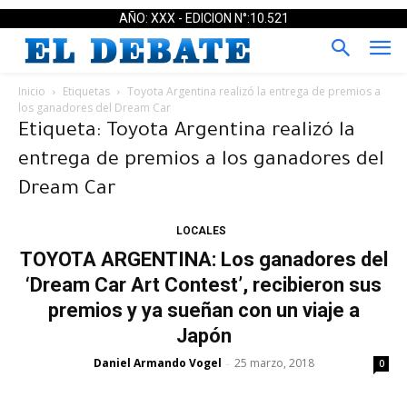
AÑO: XXX - EDICION N°:10.521
Inicio
Etiquetas
Toyota Argentina realizó la entrega de premios a
los ganadores del Dream Car
Etiqueta: Toyota Argentina realizó la
entrega de premios a los ganadores del
Dream Car
LOCALES
TOYOTA ARGENTINA: Los ganadores del
‘Dream Car Art Contest’, recibieron sus
premios y ya sueñan con un viaje a
Japón
Daniel Armando Vogel
25 marzo, 2018
-
0