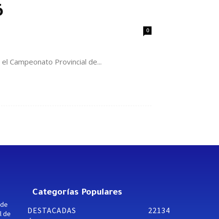
6
0
 el Campeonato Provincial de...
Categorías Populares
 de
DESTACADAS
22134
l de