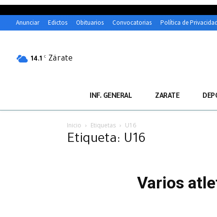
Anunciar
Edictos
Obituarios
Convocatorias
Política de Privacida
Zárate
C
14.1
INF. GENERAL
ZARATE
DEP
Inicio
Etiquetas
U16
Etiqueta: U16
Varios atl