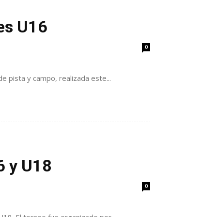
bes U16
0
e pista y campo, realizada este...
6 y U18
0