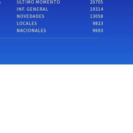
ÚLTIMO MOMENTO
20705
e
INF. GENERAL
19314
NOVEDADES
13058
LOCALES
9823
NACIONALES
9693