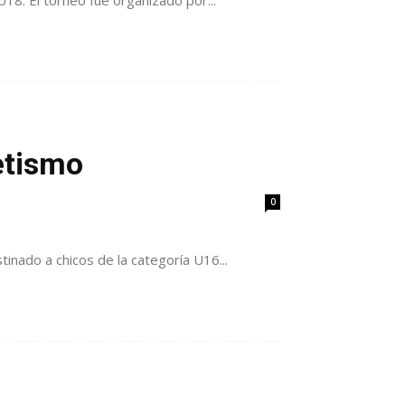
18. El torneo fue organizado por...
etismo
0
nado a chicos de la categoría U16...