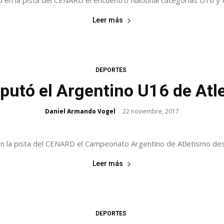
ó en la pista del CENARD el encuentro Nacional categorías U16 y U
Leer más
DEPORTES
sputó el Argentino U16 de Atl
Daniel Armando Vogel
22 noviembre, 2017
-
en la pista del CENARD el Campeonato Argentino de Atletismo desti
Leer más
DEPORTES