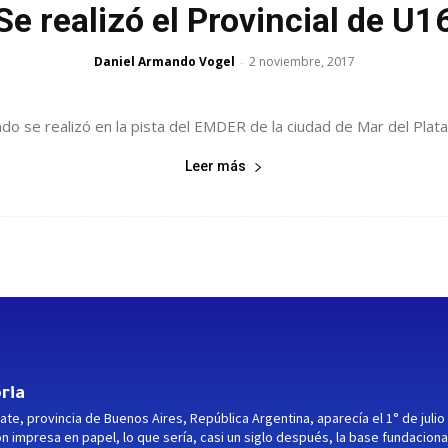
Se realizó el Provincial de U1
Daniel Armando Vogel
2 noviembre, 2017
-
o se realizó en la pista del EMDER de la ciudad de Mar del Plata
Leer más
ria
ate, provincia de Buenos Aires, República Argentina, aparecía el 1° de julio
ón impresa en papel, lo que sería, casi un siglo después, la base fundaciona