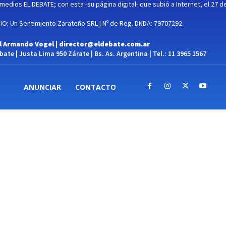
medios EL DEBATE; con esta -su página digital- que subió a Internet, el 27 d
O: Un Sentimiento Zarateño SRL | Nº de Reg. DNDA: 79707292
l Armando Vogel |
director@eldebate.com.ar
ate | Justa Lima 950 Zárate | Bs. As. Argentina | Tel.: 11 3965 1567
ANUNCIAR
CONTACTO