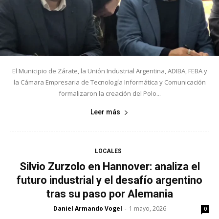
El Municipio de Zárate, la Unión Industrial Argentina, ADIBA, FEBA y
la Cámara Empresaria de Tecnología Informática y Comunicación
formalizaron la creación del Polo...
Leer más
LOCALES
Silvio Zurzolo en Hannover: analiza el
futuro industrial y el desafío argentino
tras su paso por Alemania
Daniel Armando Vogel
1 mayo, 2026
-
0