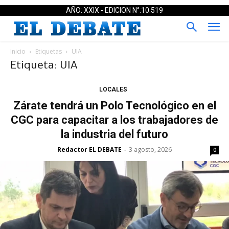
AÑO: XXIX - EDICION N°:10.519
Inicio
Etiquetas
UIA
Etiqueta: UIA
LOCALES
Zárate tendrá un Polo Tecnológico en el
CGC para capacitar a los trabajadores de
la industria del futuro
Redactor EL DEBATE
3 agosto, 2026
-
0