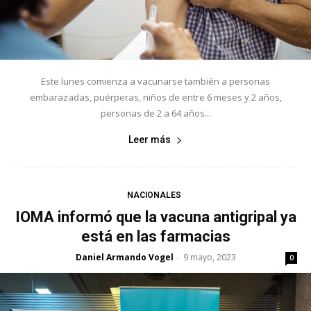
Este lunes comienza a vacunarse también a personas
embarazadas, puérperas, niños de entre 6 meses y 2 años,
personas de 2 a 64 años...
Leer más
NACIONALES
IOMA informó que la vacuna antigripal ya
está en las farmacias
Daniel Armando Vogel
9 mayo, 2023
-
0