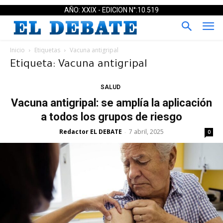
AÑO: XXIX - EDICION N°:10.519
Inicio
Etiquetas
Vacuna antigripal
Etiqueta: Vacuna antigripal
SALUD
Vacuna antigripal: se amplía la aplicación
a todos los grupos de riesgo
Redactor EL DEBATE
7 abril, 2025
-
0