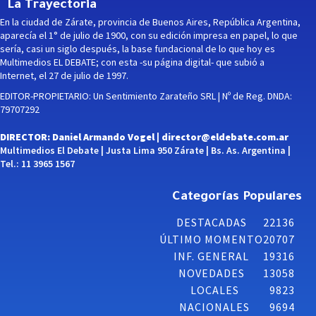
La Trayectoria
En la ciudad de Zárate, provincia de Buenos Aires, República Argentina,
aparecía el 1° de julio de 1900, con su edición impresa en papel, lo que
sería, casi un siglo después, la base fundacional de lo que hoy es
Multimedios EL DEBATE; con esta -su página digital- que subió a
Internet, el 27 de julio de 1997.
EDITOR-PROPIETARIO: Un Sentimiento Zarateño SRL | Nº de Reg. DNDA:
79707292
DIRECTOR: Daniel Armando Vogel |
director@eldebate.com.ar
Multimedios El Debate | Justa Lima 950 Zárate | Bs. As. Argentina |
Tel.: 11 3965 1567
Categorías Populares
DESTACADAS
22136
ÚLTIMO MOMENTO
20707
INF. GENERAL
19316
NOVEDADES
13058
LOCALES
9823
NACIONALES
9694