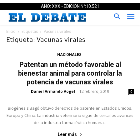
AÑO: XXX - EDICION N°:10.521
Inicio
Etiquetas
Vacunas virales
Etiqueta: Vacunas virales
NACIONALES
Patentan un método favorable al
bienestar animal para controlar la
potencia de vacunas virales
Daniel Armando Vogel
12 febrero, 2019
-
0
Biogénesis Bagó obtuvo derechos de patente en Estados Unidos,
Europa y China. La industria veterinaria sigue de cerca los avances
de la industria farmacéutica humana...
Leer más