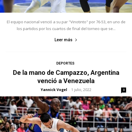
El equipo nacional venció a su par "Vinotinto" por 76-53, en uno de
los partidos por los cuartos de final del torneo que se...
Leer más
DEPORTES
De la mano de Campazzo, Argentina
venció a Venezuela
Yannick Vogel
1 julio, 2022
-
0