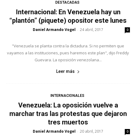
DESTACADAS
Internacional: En Venezuela hay un
“plantón” (piquete) opositor este lunes
Daniel Armando Vogel
24 abril, 2017
-
0
"Venezuela se planta contra la dictadura. Si no permiten que
vayamos a las instituciones, pues haremos este plan", dijo Freddy
Guevara. La oposición venezolana...
Leer más
INTERNACIONALES
Venezuela: La oposición vuelve a
marchar tras las protestas que dejaron
tres muertos
Daniel Armando Vogel
20 abril, 2017
-
0