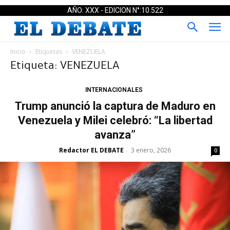
AÑO: XXX - EDICION N°:10.522
Inicio
Etiquetas
VENEZUELA
Etiqueta: VENEZUELA
INTERNACIONALES
Trump anunció la captura de Maduro en
Venezuela y Milei celebró: “La libertad
avanza”
Redactor EL DEBATE
3 enero, 2026
-
0