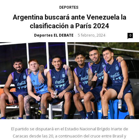
DEPORTES
Argentina buscará ante Venezuela la
clasificación a París 2024
Deportes EL DEBATE
5 febrero, 2024
-
0
El partido se disputará en el Estadio Nacional Brígido Iriarte de
Caracas desde las 20, a continuación del cruce entre Brasil y