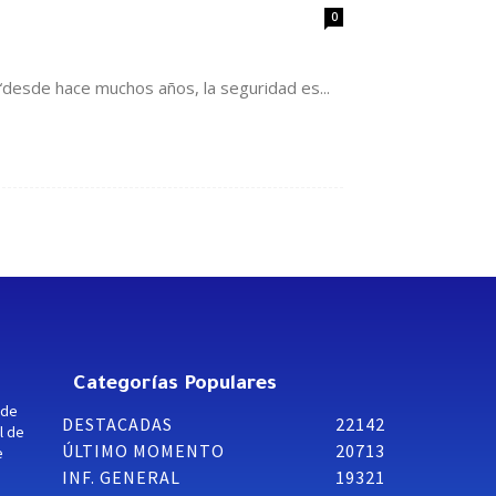
0
desde hace muchos años, la seguridad es...
Categorías Populares
 de
DESTACADAS
22142
l de
ÚLTIMO MOMENTO
20713
e
INF. GENERAL
19321