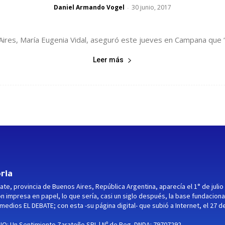
Daniel Armando Vogel
30 junio, 2017
-
Aires, María Eugenia Vidal, aseguró este jueves en Campana que “
Leer más
ria
ate, provincia de Buenos Aires, República Argentina, aparecía el 1° de julio
ón impresa en papel, lo que sería, casi un siglo después, la base fundaciona
medios EL DEBATE; con esta -su página digital- que subió a Internet, el 27 d
O: Un Sentimiento Zarateño SRL | Nº de Reg. DNDA: 79707292