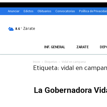
Anunciar
Edictos
Obituarios
Convocatorias
Política de Privacida
Zárate
C
8.6
INF. GENERAL
ZARATE
DEP
Inicio
Etiquetas
Vidal en campana
Etiqueta: vidal en campa
La Gobernadora Vida