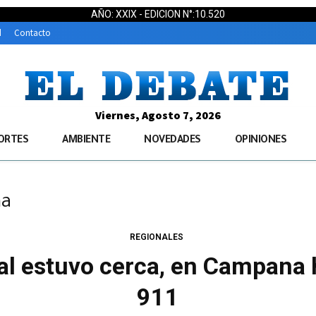
AÑO: XXIX - EDICION N°:10.520
d
Contacto
Viernes, Agosto 7, 2026
ORTES
AMBIENTE
NOVEDADES
OPINIONES
na
REGIONALES
l estuvo cerca, en Campana h
911