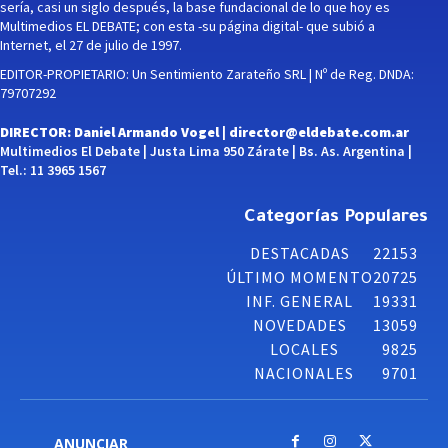
sería, casi un siglo después, la base fundacional de lo que hoy es
Multimedios EL DEBATE; con esta -su página digital- que subió a
Internet, el 27 de julio de 1997.
EDITOR-PROPIETARIO: Un Sentimiento Zarateño SRL | Nº de Reg. DNDA:
79707292
DIRECTOR: Daniel Armando Vogel |
director@eldebate.com.ar
Multimedios El Debate | Justa Lima 950 Zárate | Bs. As. Argentina |
Tel.: 11 3965 1567
Categorías Populares
DESTACADAS
22153
ÚLTIMO MOMENTO
20725
INF. GENERAL
19331
NOVEDADES
13059
LOCALES
9825
NACIONALES
9701
ANUNCIAR