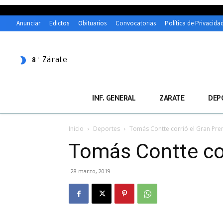
Anunciar
Edictos
Obituarios
Convocatorias
Política de Privacida
Zárate
C
8
INF. GENERAL
ZARATE
DEP
Inicio
Deportes
Tomás Contte corrió el Gran Prem
Tomás Contte cor
28 marzo, 2019