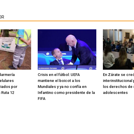
OR
darmería
Crisis en el fútbol: UEFA
En Zárate se cre
elulares
mantiene el boicot a los
interinstituciona
viados por
Mundiales y ya no confía en
los derechos de n
 Ruta 12
Infantino como presidente de la
adolescentes
FIFA