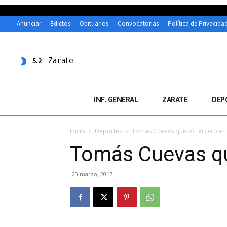
Anunciar
Edictos
Obituarios
Convocatorias
Política de Privacida
Zárate
C
5.2
INF. GENERAL
ZARATE
DEP
Inicio
Deportes
Tomás Cuevas quedó tercero e
Tomás Cuevas q
23 marzo, 2017