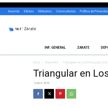
Anunciar
Edictos
Obituarios
Convocatorias
Política de Privacida
Zárate
C
14.1
INF. GENERAL
ZARATE
DEP
Inicio
Deportes
Triangular en Los Pinos para Zár
Triangular en Lo
6 abril, 2019