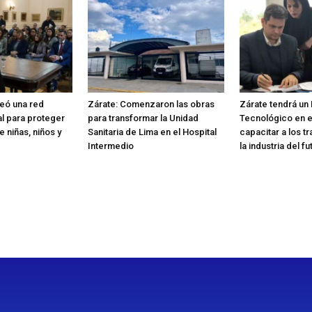
reó una red
Zárate: Comenzaron las obras
Zárate tendrá un
nal para proteger
para transformar la Unidad
Tecnológico en e
 niñas, niños y
Sanitaria de Lima en el Hospital
capacitar a los t
Intermedio
la industria del fu