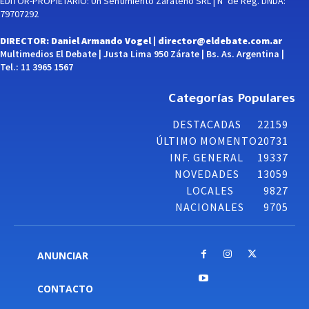
EDITOR-PROPIETARIO: Un Sentimiento Zarateño SRL | Nº de Reg. DNDA:
79707292
DIRECTOR: Daniel Armando Vogel |
director@eldebate.com.ar
Multimedios El Debate | Justa Lima 950 Zárate | Bs. As. Argentina |
Tel.: 11 3965 1567
Categorías Populares
DESTACADAS
22159
ÚLTIMO MOMENTO
20731
INF. GENERAL
19337
NOVEDADES
13059
LOCALES
9827
NACIONALES
9705
ANUNCIAR
CONTACTO