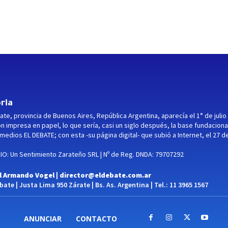
ria
ate, provincia de Buenos Aires, República Argentina, aparecía el 1° de julio
ón impresa en papel, lo que sería, casi un siglo después, la base fundaciona
medios EL DEBATE; con esta -su página digital- que subió a Internet, el 27 d
O: Un Sentimiento Zarateño SRL | Nº de Reg. DNDA: 79707292
l Armando Vogel |
director@eldebate.com.ar
ate | Justa Lima 950 Zárate | Bs. As. Argentina | Tel.: 11 3965 1567
ANUNCIAR
CONTACTO