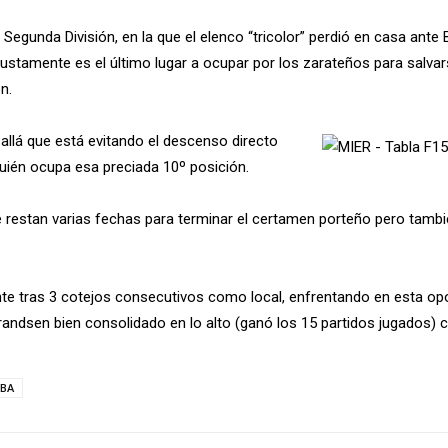
 Segunda División, en la que el elenco “tricolor” perdió en casa ant
 justamente es el último lugar a ocupar por los zarateños para salva
n.
 allá que está evitando el descenso directo
uién ocupa esa preciada 10º posición.
 restan varias fechas para terminar el certamen porteño pero tamb
tante tras 3 cotejos consecutivos como local, enfrentando en esta op
randsen bien consolidado en lo alto (ganó los 15 partidos jugados) 
BA