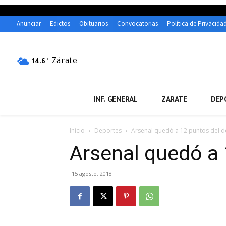
Anunciar
Edictos
Obituarios
Convocatorias
Política de Privacida
Zárate
C
14.6
INF. GENERAL
ZARATE
DEP
Inicio
Deportes
Arsenal quedó a 12 puntos del d
Arsenal quedó a 
15 agosto, 2018