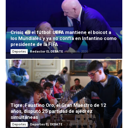
Crisis en el fútbol: UEFA mantiene el boicot a
los Mundiales y ya no confía en Infantino como
presidente de la FIFA
Redactor EL DEBATE
-
6 agosto, 2026
Deportes
Tigre: Faustino Oro, el Gran Maestro de 12
años, disputó 25 partidas de ajedrez
simultáneas
Deportes EL DEBATE
-
3 agosto, 2026
Deportes