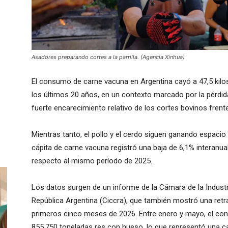
Asadores preparando cortes a la parrilla. (Agencia Xinhua)
El consumo de carne vacuna en Argentina cayó a 47,5 kilos 
los últimos 20 años, en un contexto marcado por la pérdid
fuerte encarecimiento relativo de los cortes bovinos frente
Mientras tanto, el pollo y el cerdo siguen ganando espaci
cápita de carne vacuna registró una baja de 6,1% interanual
respecto al mismo período de 2025.
Los datos surgen de un informe de la Cámara de la Indust
República Argentina (Ciccra), que también mostró una retr
primeros cinco meses de 2026. Entre enero y mayo, el c
855.750 toneladas res con hueso, lo que representó una ca