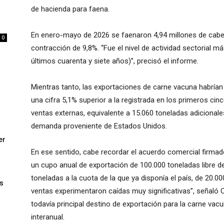
de hacienda para faena.
En enero-mayo de 2026 se faenaron 4,94 millones de cabe
0
contracción de 9,8%. “Fue el nivel de actividad sectorial m
últimos cuarenta y siete años)”, precisó el informe.
Mientras tanto, las exportaciones de carne vacuna habrían
una cifra 5,1% superior a la registrada en los primeros ci
ventas externas, equivalente a 15.060 toneladas adicionale
demanda proveniente de Estados Unidos.
er
En ese sentido, cabe recordar el acuerdo comercial firmad
un cupo anual de exportación de 100.000 toneladas libre d
toneladas a la cuota de la que ya disponía el país, de 20.00
s
ventas experimentaron caídas muy significativas”, señaló Ci
todavía principal destino de exportación para la carne vac
interanual.