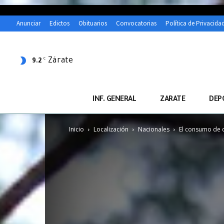
Anunciar
Edictos
Obituarios
Convocatorias
Política de Privacida
Zárate
C
9.2
INF. GENERAL
ZARATE
DEP
Inicio
Localización
Nacionales
El consumo de c