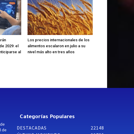
arán
Los precios internacionales de los
sde 2029: el
alimentos escalaron en julio a su
ticiparse al
nivel más alto en tres años
Categorías Populares
 de
DESTACADAS
22148
l de