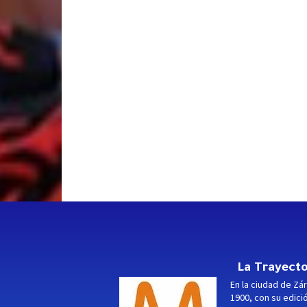
La Trayecto
En la ciudad de Zár
1900, con su edici