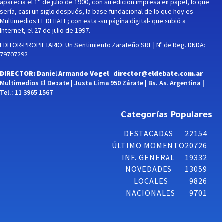
aparecía el 1° de julio de 1900, con su edición impresa en papel, lo que
sería, casi un siglo después, la base fundacional de lo que hoy es
Multimedios EL DEBATE; con esta -su página digital- que subió a
Internet, el 27 de julio de 1997.
EDITOR-PROPIETARIO: Un Sentimiento Zarateño SRL | Nº de Reg. DNDA:
79707292
DIRECTOR: Daniel Armando Vogel |
director@eldebate.com.ar
Multimedios El Debate | Justa Lima 950 Zárate | Bs. As. Argentina |
Tel.: 11 3965 1567
Categorías Populares
DESTACADAS
22154
ÚLTIMO MOMENTO
20726
INF. GENERAL
19332
NOVEDADES
13059
LOCALES
9826
NACIONALES
9701