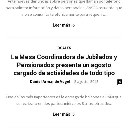
Ante nuevas denuncias so­bre personas que llaman por teléfono
para solicitar informa­ción y datos personales, ANSES recuerda que
no se comunica telefónicamente para re­querir...
Leer más
LOCALES
La Mesa Coordinadora de Jubilados y
Pensionados presenta un agosto
cargado de actividades de todo tipo
Daniel Armando Vogel
2 agosto, 2018
-
0
Una de las más importantes es la entrega de bolsones a PAMI que
se realizará en dos partes: miércoles 8 a las letras de...
Leer más