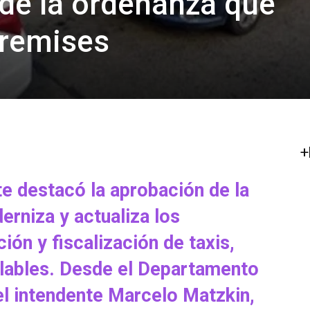
 de la ordenanza que
 remises
+
te destacó la aprobación de la
rniza y actualiza los
ción y fiscalización de taxis,
ilables. Desde el Departamento
el intendente Marcelo Matzkin,