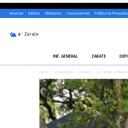
Anunciar
Edictos
Obituarios
Convocatorias
Política de Privacida
Zárate
C
6
INF. GENERAL
ZARATE
DEP
Inicio
Localización
Locales
En Zárate, el Munic