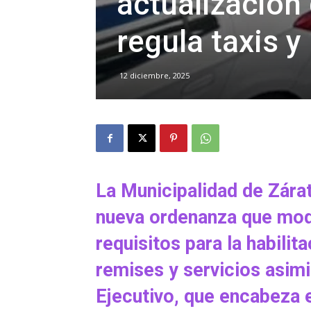
actualización
regula taxis y
12 diciembre, 2025
La Municipalidad de Zára
nueva ordenanza que mode
requisitos para la habilita
remises y servicios asim
Ejecutivo, que encabeza 