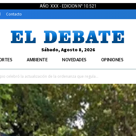
AÑO: XXX - EDICION N°:10.521
d
Contacto
Sábado, Agosto 8, 2026
ORTES
AMBIENTE
NOVEDADES
OPINIONES
ipio celebró la actualización de la ordenanza que regula...