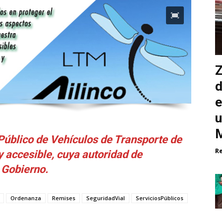
Z
d
e
u
M
Público de Vehículos de Transporte de
R
y accesible, cuya autoridad de
e Gobierno.
Ordenanza
Remises
SeguridadVial
ServiciosPúblicos