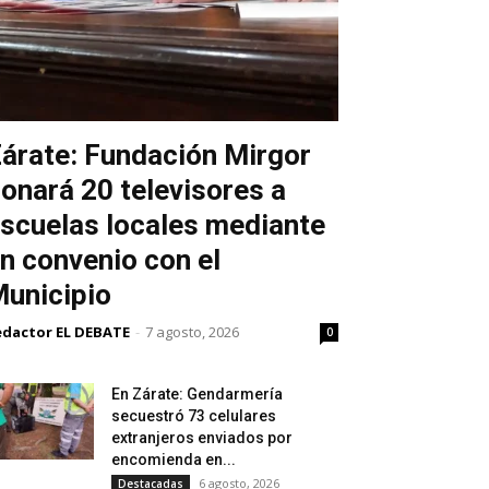
árate: Fundación Mirgor
onará 20 televisores a
scuelas locales mediante
n convenio con el
unicipio
edactor EL DEBATE
-
7 agosto, 2026
0
En Zárate: Gendarmería
secuestró 73 celulares
extranjeros enviados por
encomienda en...
6 agosto, 2026
Destacadas