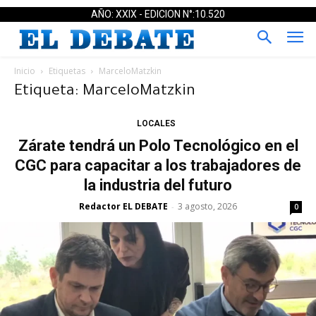
AÑO: XXIX - EDICION N°:10.520
Inicio
Etiquetas
MarceloMatzkin
Etiqueta: MarceloMatzkin
LOCALES
Zárate tendrá un Polo Tecnológico en el
CGC para capacitar a los trabajadores de
la industria del futuro
Redactor EL DEBATE
3 agosto, 2026
-
0