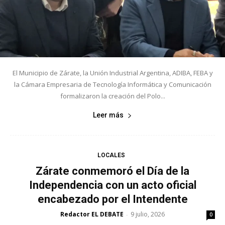
El Municipio de Zárate, la Unión Industrial Argentina, ADIBA, FEBA y
la Cámara Empresaria de Tecnología Informática y Comunicación
formalizaron la creación del Polo...
Leer más
LOCALES
Zárate conmemoró el Día de la
Independencia con un acto oficial
encabezado por el Intendente
Redactor EL DEBATE
9 julio, 2026
-
0