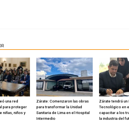
OR
reó una red
Zárate: Comenzaron las obras
Zárate tendrá un
nal para proteger
para transformar la Unidad
Tecnológico en e
 niñas, niños y
Sanitaria de Lima en el Hospital
capacitar a los t
Intermedio
la industria del fu