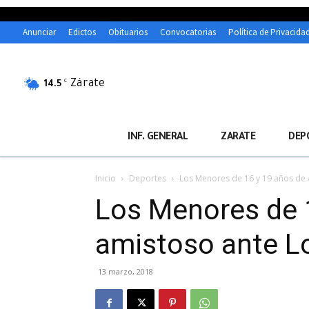
Anunciar
Edictos
Obituarios
Convocatorias
Política de Privacida
Zárate
C
14.5
INF. GENERAL
ZARATE
DEP
Inicio
Deportes
Los Menores de 16 y 19 años de A
Los Menores de 1
amistoso ante L
13 marzo, 2018