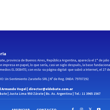
ria
ate, provincia de Buenos Aires, República Argentina, aparecía el 1° de julio
ón impresa en papel, lo que sería, casi un siglo después, la base fundaciona
medios EL DEBATE; con esta -su página digital- que subió a Internet, el 27 d
O: Un Sentimiento Zarateño SRL | Nº de Reg. DNDA: 79707292
l Armando Vogel |
director@eldebate.com.ar
ate | Justa Lima 950 Zárate | Bs. As. Argentina | Tel.: 11 3965 1567
ANUNCIAR
CONTACTO