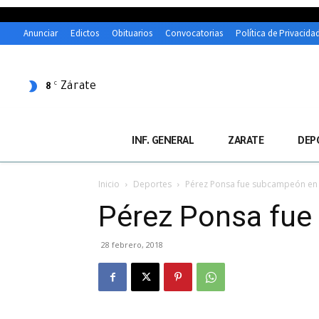
Anunciar
Edictos
Obituarios
Convocatorias
Política de Privacida
Zárate
C
8
INF. GENERAL
ZARATE
DEP
Inicio
Deportes
Pérez Ponsa fue subcampeón en
Pérez Ponsa fue
28 febrero, 2018