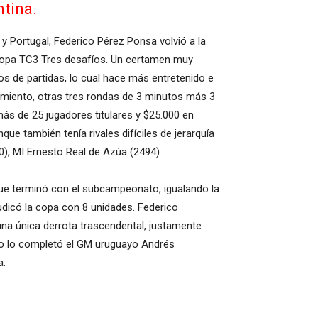
ntina.
y Portugal, Federico Pérez Ponsa volvió a la
o Copa TC3 Tres desafíos. Un certamen muy
mos de partidas, lo cual hace más entretenido e
miento, otras tres rondas de 3 minutos más 3
ás de 25 jugadores titulares y $25.000 en
ue también tenía rivales difíciles de jerarquía
), MI Ernesto Real de Azúa (2494).
ue terminó con el subcampeonato, igualando la
dicó la copa con 8 unidades. Federico
 una única derrota trascendental, justamente
io lo completó el GM uruguayo Andrés
a.