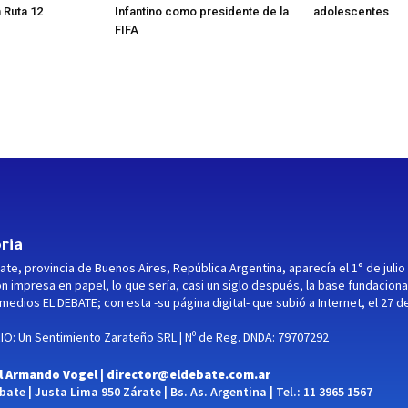
 Ruta 12
Infantino como presidente de la
adolescentes
FIFA
ria
ate, provincia de Buenos Aires, República Argentina, aparecía el 1° de julio
ón impresa en papel, lo que sería, casi un siglo después, la base fundaciona
medios EL DEBATE; con esta -su página digital- que subió a Internet, el 27 d
O: Un Sentimiento Zarateño SRL | Nº de Reg. DNDA: 79707292
l Armando Vogel |
director@eldebate.com.ar
ate | Justa Lima 950 Zárate | Bs. As. Argentina | Tel.: 11 3965 1567