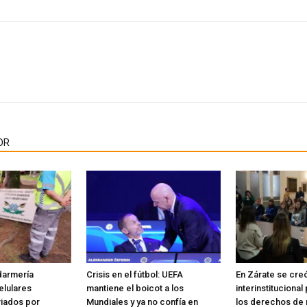
OR
darmería
Crisis en el fútbol: UEFA
En Zárate se cre
elulares
mantiene el boicot a los
interinstituciona
viados por
Mundiales y ya no confía en
los derechos de n