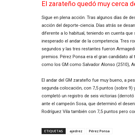
El zarateño quedó muy cerca de
Sigue en plena acción. Tras algunos días de de
acción del deporte-ciencia. Días atrás se desa
diferente a lo habitual, teniendo en cuenta que
inesperado el andar de la competencia. Tres 
segundos y las tres restantes fueron Armagedón
premios. Pérez Ponsa era el gran candidato al t
como los GM como Salvador Alonso (2510), Andr
El andar del GM zarateño fue muy bueno, a pe
segunda colocación, con 7,5 puntos (sobre 9) 
completó un registro de seis victorias (derrotó
ante el campeón Sosa, que determinó el desenl
Rodríguez Vila también con 7,5 puntos pero co
ETIQUETAS
ajedrez
Pérez Ponsa