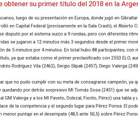
 obtener su primer título del 2018 en la Arge
scanso, luego de su presentación en Europa, donde jugó en Gibraltar 
rrolló en Capital Federal (precisamente en la Sala Crash), el Abiert
 se disputó por el sistema suizo a 9 rondas, pero con diferentes rit
rondas se jugaron a 12 minutos más 3 segundos desde el primer movi
 de 5 minutos por 4 minutos. En total hubo 88 participantes, con m
ítulo, ya que estaba como el primer preclasificado con 2553 ELO, aunq
és Rodríguez Vila (2462), Sergio Slipak (2457), Diego Valerga (2450
sar que no pudo cumplir con su meta de consagrarse campeón, ya q
y quedando por detrás sorpresivo MI Tomás Sosa (2451) que se adju
 al GM Valerga y a los MI Paveto, Dolezal, Fiorito, Pérez) una tabla y
ace de la competencia y el segundo lugar para Pérez Ponsa. El pod
n menor puntaje en el desempate (48,5 ante 50,5) sobre Pérez Pons