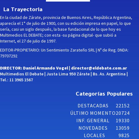
La Trayectoria
En la ciudad de Zárate, provincia de Buenos Aires, República Argentina,
aparecía el 1° de julio de 1900, con su edición impresa en papel, lo que
sería, casi un siglo después, la base fundacional de lo que hoy es
Multimedios EL DEBATE; con esta -su página digital- que subió a
Internet, el 27 de julio de 1997.
EDITOR-PROPIETARIO: Un Sentimiento Zarateño SRL | Nº de Reg. DNDA:
79707292
DIRECTOR: Daniel Armando Vogel |
director@eldebate.com.ar
Multimedios El Debate | Justa Lima 950 Zárate | Bs. As. Argentina |
Tel.: 11 3965 1567
Categorías Populares
DESTACADAS
22152
ÚLTIMO MOMENTO
20724
INF. GENERAL
19330
NOVEDADES
13059
LOCALES
9825