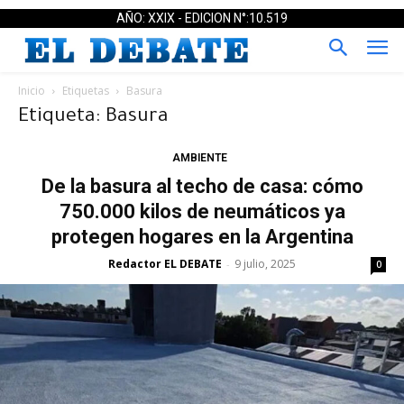
AÑO: XXIX - EDICION N°:10.519
Inicio
Etiquetas
Basura
Etiqueta: Basura
AMBIENTE
De la basura al techo de casa: cómo
750.000 kilos de neumáticos ya
protegen hogares en la Argentina
Redactor EL DEBATE
9 julio, 2025
-
0