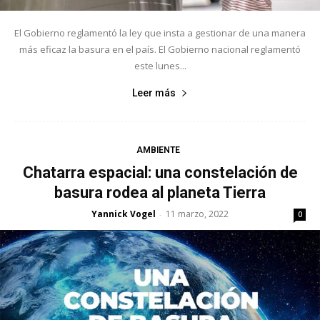
El Gobierno reglamentó la ley que insta a gestionar de una manera
más eficaz la basura en el país. El Gobierno nacional reglamentó
este lunes...
Leer más
AMBIENTE
Chatarra espacial: una constelación de
basura rodea al planeta Tierra
Yannick Vogel
11 marzo, 2022
-
0