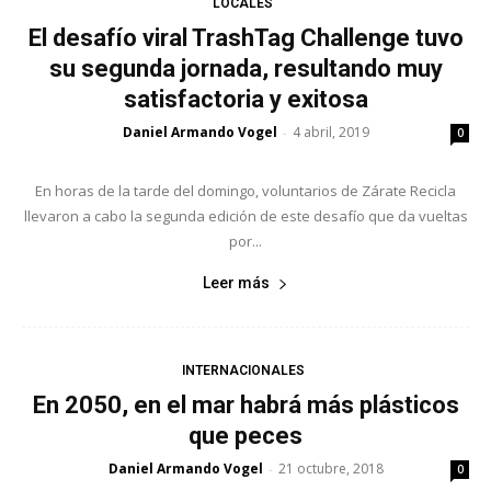
LOCALES
El desafío viral TrashTag Challenge tuvo
su segunda jornada, resultando muy
satisfactoria y exitosa
Daniel Armando Vogel
4 abril, 2019
-
0
En horas de la tarde del domingo, voluntarios de Zárate Recicla
llevaron a cabo la segunda edición de este desafío que da vueltas
por...
Leer más
INTERNACIONALES
En 2050, en el mar habrá más plásticos
que peces
Daniel Armando Vogel
21 octubre, 2018
-
0