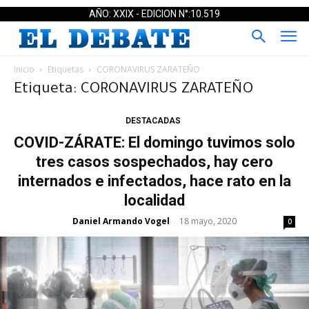
AÑO: XXIX - EDICION N°:10.519
Inicio
Etiquetas
CORONAVIRUS ZARATEÑO
Etiqueta: CORONAVIRUS ZARATEÑO
DESTACADAS
COVID-ZÁRATE: El domingo tuvimos solo
tres casos sospechados, hay cero
internados e infectados, hace rato en la
localidad
Daniel Armando Vogel
18 mayo, 2020
-
0