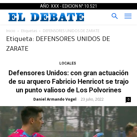
AÑO: XXX - EDICION N°:10.521
Inicio
Etiquetas
DEFENSORES UNIDOS DE ZARATE
Etiqueta: DEFENSORES UNIDOS DE
ZARATE
LOCALES
Defensores Unidos: con gran actuación
de su arquero Fabricio Henricot se trajo
un punto valioso de Los Polvorines
Daniel Armando Vogel
23 julio, 2022
-
0