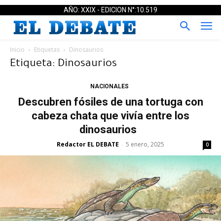
AÑO: XXIX - EDICION N°:10.519
Inicio
Etiquetas
Dinosaurios
Etiqueta: Dinosaurios
NACIONALES
Descubren fósiles de una tortuga con
cabeza chata que vivía entre los
dinosaurios
Redactor EL DEBATE
5 enero, 2025
-
0