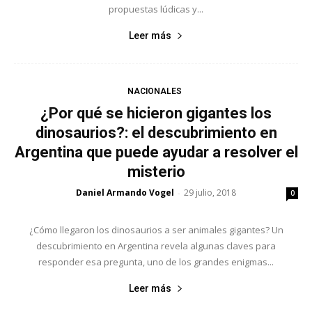
propuestas lúdicas y...
Leer más
NACIONALES
¿Por qué se hicieron gigantes los
dinosaurios?: el descubrimiento en
Argentina que puede ayudar a resolver el
misterio
Daniel Armando Vogel
29 julio, 2018
-
0
¿Cómo llegaron los dinosaurios a ser animales gigantes? Un
descubrimiento en Argentina revela algunas claves para
responder esa pregunta, uno de los grandes enigmas...
Leer más