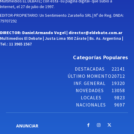
Multimedios EL DEBATE; con esta -su página digital- que subió a
Internet, el 27 de julio de 1997.
EDITOR-PROPIETARIO: Un Sentimiento Zarateño SRL | Nº de Reg. DNDA:
79707292
DIRECTOR: Daniel Armando Vogel |
director@eldebate.com.ar
Multimedios El Debate | Justa Lima 950 Zárate | Bs. As. Argentina |
Tel.: 11 3965 1567
Categorías Populares
DESTACADAS
22141
ÚLTIMO MOMENTO
20712
INF. GENERAL
19320
NOVEDADES
13058
LOCALES
9823
NACIONALES
9697
ANUNCIAR