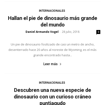
INTERNACIONALES
Hallan el pie de dinosaurio más grande
del mundo
Daniel Armando Vogel
28 julio, 2018
-
0
Un pie de dinosaurio fosilizado de casi un metro de ancho,
desenterrado hace 20 años al noreste de Wyoming, es el más
grande encontrado hasta...
Leer más
INTERNACIONALES
Descubren una nueva especie de
dinosaurio con un curioso cráneo
puntiagudo