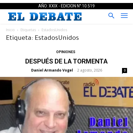
AÑO: XXIX - EDICION N°:10.519
Inicio
Etiquetas
EstadosUnidos
Etiqueta: EstadosUnidos
OPINIONES
DESPUÉS DE LA TORMENTA
Daniel Armando Vogel
2 agosto, 2026
-
0