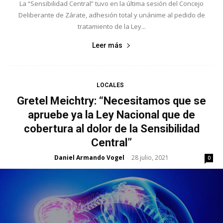
La “Sensibilidad Central” tuvo en la última sesión del Concejo
Deliberante de Zárate, adhesión total y unánime al pedido de
tratamiento de la Ley...
Leer más
LOCALES
Gretel Meichtry: “Necesitamos que se
apruebe ya la Ley Nacional que de
cobertura al dolor de la Sensibilidad
Central”
Daniel Armando Vogel
28 julio, 2021
-
0