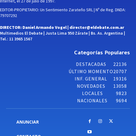
Internet, el 27 de julio de 1997.
EDITOR-PROPIETARIO: Un Sentimiento Zarateño SRL | Nº de Reg. DNDA:
79707292
DIRECTOR: Daniel Armando Vogel |
director@eldebate.com.ar
Multimedios El Debate | Justa Lima 950 Zárate | Bs. As. Argentina |
Tel.: 11 3965 1567
Categorías Populares
DESTACADAS
22136
ÚLTIMO MOMENTO
20707
INF. GENERAL
19316
NOVEDADES
13058
LOCALES
9823
NACIONALES
9694
ANUNCIAR