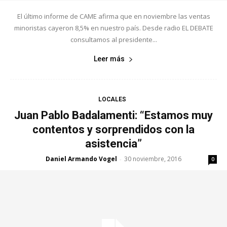
El último informe de CAME afirma que en noviembre las ventas
minoristas cayeron 8,5% en nuestro país. Desde radio EL DEBATE
consultamos al presidente...
Leer más
LOCALES
Juan Pablo Badalamenti: “Estamos muy
contentos y sorprendidos con la
asistencia”
Daniel Armando Vogel
30 noviembre, 2016
-
0