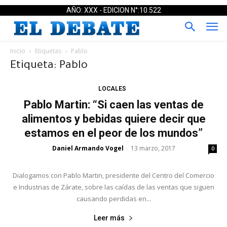
AÑO: XXX - EDICION N°:10.522
Inicio
Etiquetas
Pablo
Etiqueta: Pablo
LOCALES
Pablo Martin: “Si caen las ventas de
alimentos y bebidas quiere decir que
estamos en el peor de los mundos”
Daniel Armando Vogel
13 marzo, 2017
-
0
Dialogamos con Pablo Martin, presidente del Centro del Comercio
e Industrias de Zárate, sobre las caídas de las ventas que siguen
causando perdidas en...
Leer más