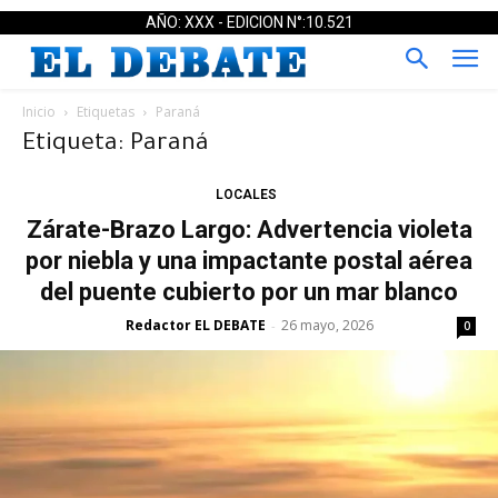
AÑO: XXX - EDICION N°:10.521
Inicio
Etiquetas
Paraná
Etiqueta: Paraná
LOCALES
Zárate-Brazo Largo: Advertencia violeta
por niebla y una impactante postal aérea
del puente cubierto por un mar blanco
Redactor EL DEBATE
26 mayo, 2026
-
0