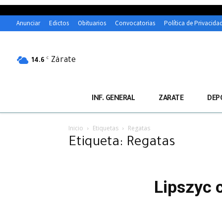
Anunciar
Edictos
Obituarios
Convocatorias
Política de Privacida
Zárate
C
14.6
INF. GENERAL
ZARATE
DEP
Inicio
Etiquetas
Regatas
Etiqueta: Regatas
Lipszyc 