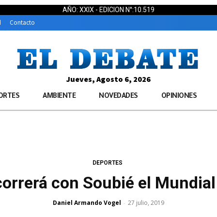
AÑO: XXIX - EDICION N°:10.519
d
Contacto
Jueves, Agosto 6, 2026
ORTES
AMBIENTE
NOVEDADES
OPINIONES
DEPORTES
correrá con Soubié el Mundial
Daniel Armando Vogel
27 julio, 2019
-