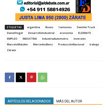
ETIQUETAS
argentina
Buses
Camiones
DaimlerTruck
DanielVogel
DesarrolloIndustrial
economía
ELDEBATE
EMPLEO
INDUSTRIA
IndustriaAutomotriz
inversión
MarceloMatzkin
MercedesBenz
ProducciónNacional
trabajo
Zárate
ARTÍCULOS RELACIONADOS
MÁS DEL AUTOR