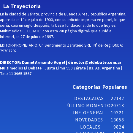
La Trayectoria
En la ciudad de Zárate, provincia de Buenos Aires, República Argentina,
aparecía el 1° de julio de 1900, con su edición impresa en papel, lo que
sería, casi un siglo después, la base fundacional de lo que hoy es
Multimedios EL DEBATE; con esta -su página digital- que subió a
Internet, el 27 de julio de 1997.
EDITOR-PROPIETARIO: Un Sentimiento Zarateño SRL | Nº de Reg. DNDA:
79707292
DIRECTOR: Daniel Armando Vogel |
director@eldebate.com.ar
Multimedios El Debate | Justa Lima 950 Zárate | Bs. As. Argentina |
Tel.: 11 3965 1567
Categorías Populares
DESTACADAS
22142
ÚLTIMO MOMENTO
20713
INF. GENERAL
19321
NOVEDADES
13058
LOCALES
9824