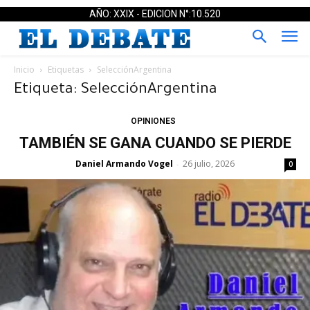
AÑO: XXIX - EDICION N°:10.520
Inicio
Etiquetas
SelecciónArgentina
Etiqueta: SelecciónArgentina
OPINIONES
TAMBIÉN SE GANA CUANDO SE PIERDE
Daniel Armando Vogel
26 julio, 2026
-
0