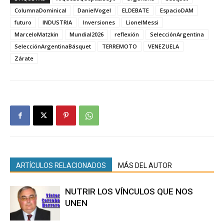
ColumnaDominical
DanielVogel
ELDEBATE
EspacioDAM
futuro
INDUSTRIA
Inversiones
LionelMessi
MarceloMatzkin
Mundial2026
reflexión
SelecciónArgentina
SelecciónArgentinaBásquet
TERREMOTO
VENEZUELA
Zárate
ARTÍCULOS RELACIONADOS
MÁS DEL AUTOR
NUTRIR LOS VÍNCULOS QUE NOS
UNEN