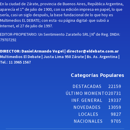
En la ciudad de Zárate, provincia de Buenos Aires, República Argentina,
aparecía el 1° de julio de 1900, con su edición impresa en papel, lo que
sería, casi un siglo después, la base fundacional de lo que hoy es
Multimedios EL DEBATE; con esta -su página digital- que subió a
Internet, el 27 de julio de 1997.
EDITOR-PROPIETARIO: Un Sentimiento Zarateño SRL | Nº de Reg. DNDA:
79707292
DIRECTOR: Daniel Armando Vogel |
director@eldebate.com.ar
Multimedios El Debate | Justa Lima 950 Zárate | Bs. As. Argentina |
Tel.: 11 3965 1567
Categorías Populares
DESTACADAS
22159
ÚLTIMO MOMENTO
20731
INF. GENERAL
19337
NOVEDADES
13059
LOCALES
9827
NACIONALES
9705