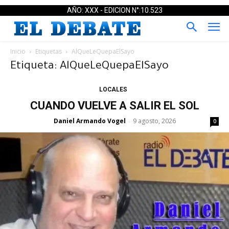
AÑO: XXX - EDICION N°:10.523
Inicio
Etiquetas
AlQueLeQuepaElSayo
Etiqueta: AlQueLeQuepaElSayo
LOCALES
CUANDO VUELVE A SALIR EL SOL
Daniel Armando Vogel
9 agosto, 2026
-
0