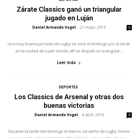
Zárate Classics ganó un triangular
jugado en Luján
Daniel Armando Vogel
21 mayo, 2019
-
0
Una muy buena jornada de rugby se vivió el domingo por la tarde
en la ciudad de Luján donde allí se disputó un triangular...
Leer más
DEPORTES
Los Classics de Arsenal y otras dos
buenas victorias
Daniel Armando Vogel
8 abril, 2019
-
0
Durante la tarde del domingo el elenco zarateño de rugby Senior