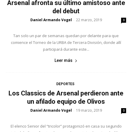
Arsenal afronta su último amistoso ante
del debut
Daniel Armando Vogel
22 marzo, 2019
-
0
Tan solo un par de semanas quedan por delante para que
comience el Torneo de la URBA de Tercera División, donde allí
participará durante este...
Leer más
DEPORTES
Los Classics de Arsenal perdieron ante
un afilado equipo de Olivos
Daniel Armando Vogel
19 marzo, 2019
-
0
El elenco Senior del “tricolor” protagonizó en casa su segundo