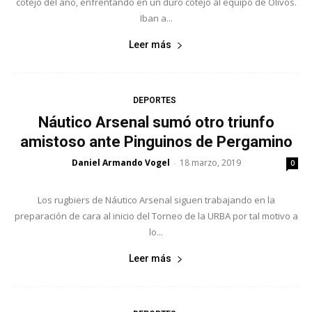
cotejo del año, enfrentando en un duro cotejo al equipo de Olivos.
Iban a...
Leer más
DEPORTES
Náutico Arsenal sumó otro triunfo
amistoso ante Pinguinos de Pergamino
Daniel Armando Vogel
18 marzo, 2019
-
0
Los rugbiers de Náutico Arsenal siguen trabajando en la
preparación de cara al inicio del Torneo de la URBA por tal motivo a
lo...
Leer más