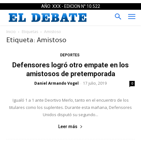
AÑO: XXX - EDICION N°:10.522
Inicio
Etiquetas
Amistoso
Etiqueta: Amistoso
DEPORTES
Defensores logró otro empate en los
amistosos de pretemporada
Daniel Armando Vogel
17 julio, 2019
-
0
Igualó 1 a 1 ante Deortivo Merlo, tanto en el encuentro de los
titulares como los suplentes. Durante esta mañana, Defensores
Unidos disputó su segundo...
Leer más