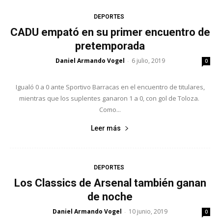
DEPORTES
CADU empató en su primer encuentro de
pretemporada
Daniel Armando Vogel
6 julio, 2019
-
0
Igualó 0 a 0 ante Sportivo Barracas en el encuentro de titulares,
mientras que los suplentes ganaron 1 a 0, con gol de Toloza.
Como...
Leer más
DEPORTES
Los Classics de Arsenal también ganan
de noche
Daniel Armando Vogel
10 junio, 2019
-
0