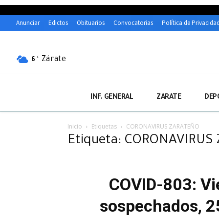
Anunciar
Edictos
Obituarios
Convocatorias
Política de Privacida
Zárate
C
6
INF. GENERAL
ZARATE
DEP
Inicio
Etiquetas
CORONAVIRUS ZARATEÑO
Etiqueta: CORONAVIRUS
COVID-803: Vie
sospechados, 25