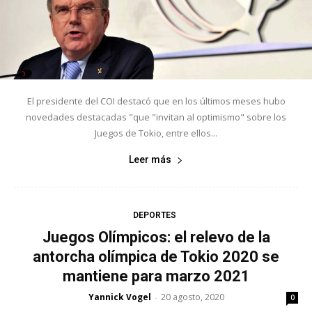
El presidente del COI destacó que en los últimos meses hubo
novedades destacadas "que "invitan al optimismo" sobre los
Juegos de Tokio, entre ellos...
Leer más
DEPORTES
Juegos Olímpicos: el relevo de la
antorcha olímpica de Tokio 2020 se
mantiene para marzo 2021
Yannick Vogel
20 agosto, 2020
-
0