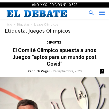
AÑO: XXX - EDICION N°:10.523
Inicio
Etiquetas
Juegos Olimpicos
Etiqueta: Juegos Olimpicos
DEPORTES
El Comité Olímpico apuesta a unos
Juegos “aptos para un mundo post
Covid”
Yannick Vogel
24 septiembre, 2020
-
0