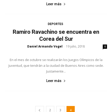
Leer más
DEPORTES
Ramiro Ravachino se encuentra en
Corea del Sur
Daniel Armando Vogel
19 julio, 2018
-
0
En el mes de octubre se realizarán los Juegos Olímpicos de la
Juventud, que tendrán a la ciudad de Buenos Aires como sede.
Justamente...
Leer más
2
3
4