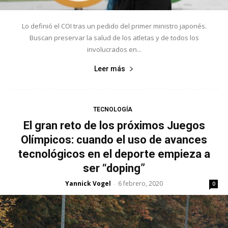
Lo definió el COI tras un pedido del primer ministro japonés.
Buscan preservar la salud de los atletas y de todos los
involucrados en...
Leer más
TECNOLOGÍA
El gran reto de los próximos Juegos
Olímpicos: cuando el uso de avances
tecnológicos en el deporte empieza a
ser “doping”
Yannick Vogel
6 febrero, 2020
-
0