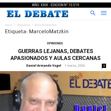
AÑO: XXIX - EDICION N°:10.519
Inicio
Etiquetas
MarceloMatzkin
Etiqueta: MarceloMatzkin
OPINIONES
GUERRAS LEJANAS, DEBATES
APASIONADOS Y AULAS CERCANAS
Daniel Armando Vogel
1 marzo, 2026
-
0