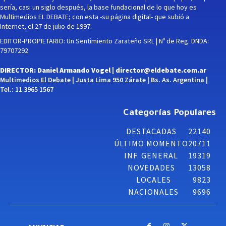
sería, casi un siglo después, la base fundacional de lo que hoy es
Multimedios EL DEBATE; con esta -su página digital- que subió a
Internet, el 27 de julio de 1997.
EDITOR-PROPIETARIO: Un Sentimiento Zarateño SRL | Nº de Reg. DNDA:
79707292
DIRECTOR: Daniel Armando Vogel |
director@eldebate.com.ar
Multimedios El Debate | Justa Lima 950 Zárate | Bs. As. Argentina |
Tel.: 11 3965 1567
Categorías Populares
DESTACADAS
22140
ÚLTIMO MOMENTO
20711
INF. GENERAL
19319
NOVEDADES
13058
LOCALES
9823
NACIONALES
9696