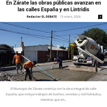
En Zárate las obras públicas avanzan en
las calles España y en Lintridis
Redactor EL DEBATE
15 enero, 2026
-
0
El Municipio de Zárate continúa con la obra integral de calle
España, que incluye trabajos de bacheo, veredas y red hidráulica,
mientras que en...