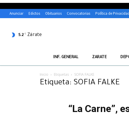
Anunciar
Edictos
Obituarios
Convocatorias
Política de Privacida
Zárate
C
5.2
INF. GENERAL
ZARATE
DEP
Inicio
Etiquetas
SOFIA FALKE
Etiqueta: SOFIA FALKE
“La Carne”, e