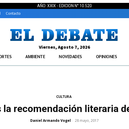
AÑO: XXIX - EDICION N°:10.520
d
Contacto
Viernes, Agosto 7, 2026
ORTES
AMBIENTE
NOVEDADES
OPINIONES
CULTURA
s la recomendación literaria 
Daniel Armando Vogel
28 mayo, 2017
-