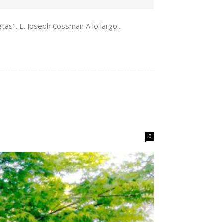
as". E. Joseph Cossman A lo largo...
0