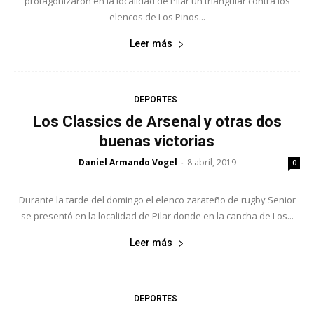
protagonizaron en la localidad de Pilar un triangular contra los
elencos de Los Pinos...
Leer más
DEPORTES
Los Classics de Arsenal y otras dos
buenas victorias
Daniel Armando Vogel
8 abril, 2019
-
0
Durante la tarde del domingo el elenco zarateño de rugby Senior
se presentó en la localidad de Pilar donde en la cancha de Los...
Leer más
DEPORTES