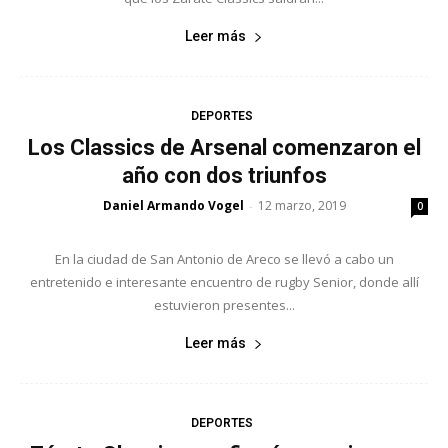
Leer más
DEPORTES
Los Classics de Arsenal comenzaron el
año con dos triunfos
Daniel Armando Vogel
12 marzo, 2019
-
0
En la ciudad de San Antonio de Areco se llevó a cabo un
entretenido e interesante encuentro de rugby Senior, donde allí
estuvieron presentes...
Leer más
DEPORTES