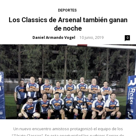
DEPORTES
Los Classics de Arsenal también ganan
de noche
Daniel Armando Vogel
10 junio, 2019
-
0
Un nuevo encuentro amistoso protagonizó el equipo de los
“Zárate Classics”. En esta oportunidad los rugbiers Senior de