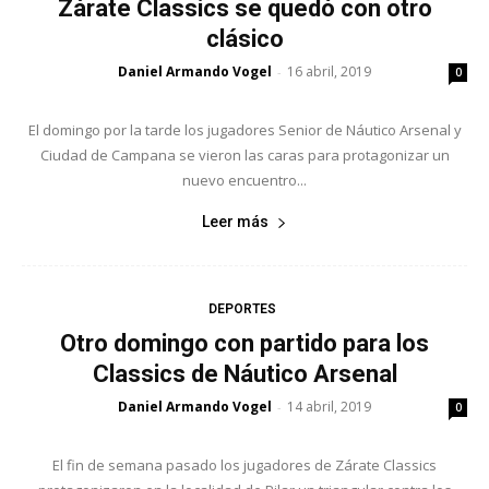
Zárate Classics se quedó con otro
clásico
Daniel Armando Vogel
16 abril, 2019
-
0
El domingo por la tarde los jugadores Senior de Náutico Arsenal y
Ciudad de Campana se vieron las caras para protagonizar un
nuevo encuentro...
Leer más
DEPORTES
Otro domingo con partido para los
Classics de Náutico Arsenal
Daniel Armando Vogel
14 abril, 2019
-
0
El fin de semana pasado los jugadores de Zárate Classics