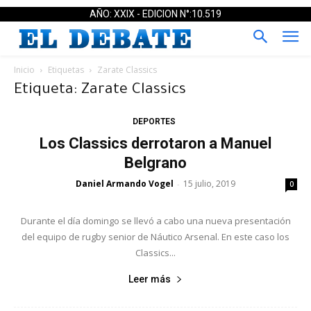
AÑO: XXIX - EDICION N°:10.519
Inicio
Etiquetas
Zarate Classics
Etiqueta: Zarate Classics
DEPORTES
Los Classics derrotaron a Manuel
Belgrano
Daniel Armando Vogel
15 julio, 2019
-
0
Durante el día domingo se llevó a cabo una nueva presentación
del equipo de rugby senior de Náutico Arsenal. En este caso los
Classics...
Leer más