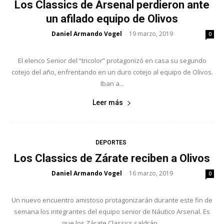
Los Classics de Arsenal perdieron ante
un afilado equipo de Olivos
Daniel Armando Vogel
19 marzo, 2019
-
0
El elenco Senior del “tricolor” protagonizó en casa su segundo
cotejo del año, enfrentando en un duro cotejo al equipo de Olivos.
Iban a...
Leer más
DEPORTES
Los Classics de Zárate reciben a Olivos
Daniel Armando Vogel
16 marzo, 2019
-
0
Un nuevo encuentro amistoso protagonizarán durante este fin de
semana los integrantes del equipo senior de Náutico Arsenal. Es
que los Zárate Classics saldrán...