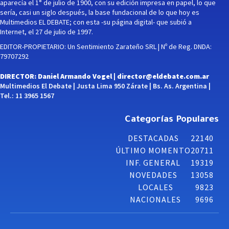
aparecía el 1° de julio de 1900, con su edición impresa en papel, lo que
sería, casi un siglo después, la base fundacional de lo que hoy es
Multimedios EL DEBATE; con esta -su página digital- que subió a
Internet, el 27 de julio de 1997.
EDITOR-PROPIETARIO: Un Sentimiento Zarateño SRL | Nº de Reg. DNDA:
79707292
DIRECTOR: Daniel Armando Vogel |
director@eldebate.com.ar
Multimedios El Debate | Justa Lima 950 Zárate | Bs. As. Argentina |
Tel.: 11 3965 1567
Categorías Populares
DESTACADAS
22140
ÚLTIMO MOMENTO
20711
INF. GENERAL
19319
NOVEDADES
13058
LOCALES
9823
NACIONALES
9696