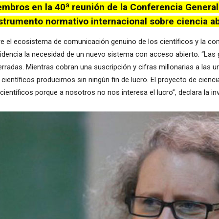
embros en la 40ª reunión de la Conferencia General
strumento normativo internacional sobre ciencia ab
re el ecosistema de comunicación genuino de los científicos y la come
dencia la necesidad de un nuevo sistema con acceso abierto. “Las g
erradas. Mientras cobran una suscripción y cifras millonarias a las 
científicos producimos sin ningún fin de lucro. El proyecto de cienci
ientíficos porque a nosotros no nos interesa el lucro”, declara la in