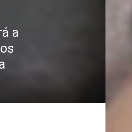
rá a
tos
a