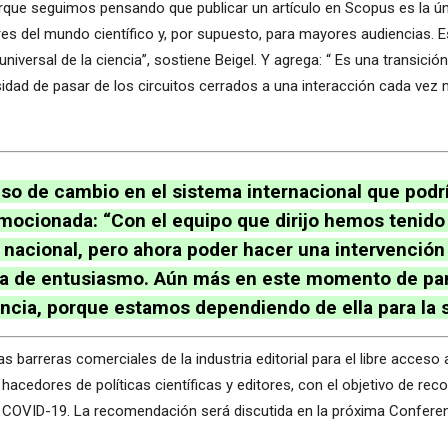
 porque seguimos pensando que publicar un artículo en Scopus es la ú
res del mundo científico y, por supuesto, para mayores audiencias. E
 universal de la ciencia”, sostiene Beigel. Y agrega: “ Es una transi
sidad de pasar de los circuitos cerrados a una interacción cada vez 
eso de cambio en el sistema internacional que podrí
ocionada: “Con el equipo que dirijo hemos tenido l
l o nacional, pero ahora poder hacer una intervenci
lena de entusiasmo. Aún más en este momento de 
encia, porque estamos dependiendo de ella para la 
 barreras comerciales de la industria editorial para el libre acces
 hacedores de políticas científicas y editores, con el objetivo de re
l COVID-19. La recomendación será discutida en la próxima Conferen