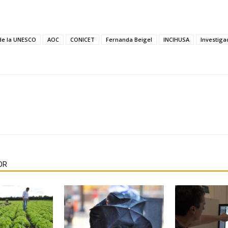
 de la UNESCO
AOC
CONICET
Fernanda Beigel
INCIHUSA
Investiga
OR