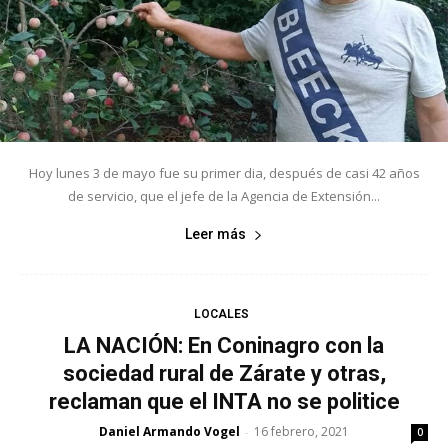
Hoy lunes 3 de mayo fue su primer dia, después de casi 42 años
de servicio, que el jefe de la Agencia de Extensión...
Leer más
LOCALES
LA NACIÓN: En Coninagro con la
sociedad rural de Zárate y otras,
reclaman que el INTA no se politice
Daniel Armando Vogel
16 febrero, 2021
-
0