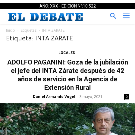
AÑO: XXX - EDICION N°:10.522
Inicio
Etiquetas
INTA ZARATE
Etiqueta: INTA ZARATE
LOCALES
ADOLFO PAGANINI: Goza de la jubilación
el jefe del INTA Zárate después de 42
años de servicio en la Agencia de
Extensión Rural
Daniel Armando Vogel
3 mayo, 2021
-
0