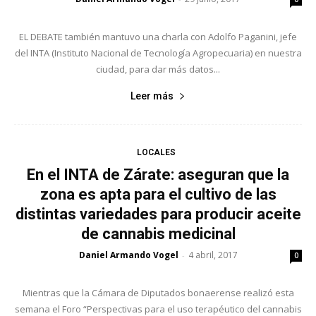
EL DEBATE también mantuvo una charla con Adolfo Paganini, jefe
del INTA (Instituto Nacional de Tecnología Agropecuaria) en nuestra
ciudad, para dar más datos...
Leer más
LOCALES
En el INTA de Zárate: aseguran que la
zona es apta para el cultivo de las
distintas variedades para producir aceite
de cannabis medicinal
Daniel Armando Vogel
4 abril, 2017
-
0
Mientras que la Cámara de Diputados bonaerense realizó esta
semana el Foro “Perspectivas para el uso terapéutico del cannabis