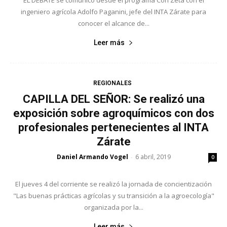
EL DEBATE se comunicó desde el programa Con Zeta con el
ingeniero agrícola Adolfo Paganini, jefe del INTA Zárate para
conocer el alcance de...
Leer más
REGIONALES
CAPILLA DEL SEÑOR: Se realizó una
exposición sobre agroquímicos con dos
profesionales pertenecientes al INTA
Zárate
Daniel Armando Vogel
6 abril, 2019
-
0
El jueves 4 del corriente se realizó la jornada de concientización
"Las buenas prácticas agrícolas y su transición a la agroecología"
organizada por la...
Leer más