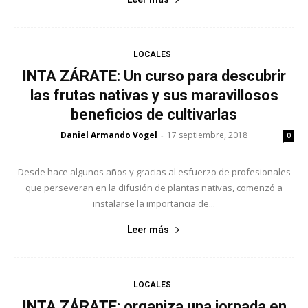
LOCALES
INTA ZÁRATE: Un curso para descubrir
las frutas nativas y sus maravillosos
beneficios de cultivarlas
Daniel Armando Vogel
17 septiembre, 2018
-
0
Desde hace algunos años y gracias al esfuerzo de profesionales
que perseveran en la difusión de plantas nativas, comenzó a
instalarse la importancia de...
Leer más
LOCALES
INTA ZÁRATE: organiza una jornada en