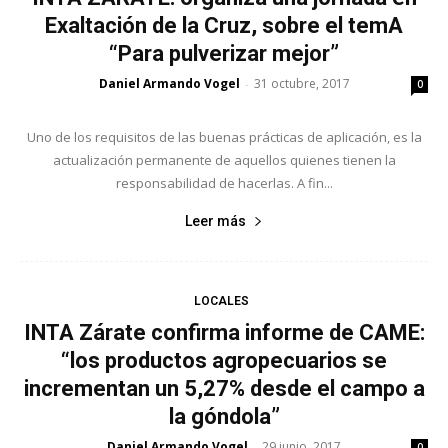
Exaltación de la Cruz, sobre el temA
“Para pulverizar mejor”
Daniel Armando Vogel
31 octubre, 2017
-
0
Uno de los requisitos de las buenas prácticas de aplicación, es la
actualización permanente de aquellos quienes tienen la
responsabilidad de hacerlas. A fin...
Leer más
LOCALES
INTA Zárate confirma informe de CAME:
“los productos agropecuarios se
incrementan un 5,27% desde el campo a
la góndola”
Daniel Armando Vogel
29 junio, 2017
-
0