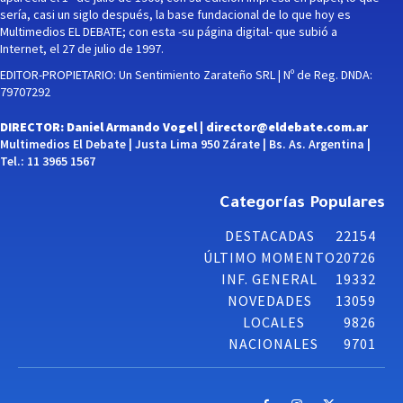
sería, casi un siglo después, la base fundacional de lo que hoy es
Multimedios EL DEBATE; con esta -su página digital- que subió a
Internet, el 27 de julio de 1997.
EDITOR-PROPIETARIO: Un Sentimiento Zarateño SRL | Nº de Reg. DNDA:
79707292
DIRECTOR: Daniel Armando Vogel |
director@eldebate.com.ar
Multimedios El Debate | Justa Lima 950 Zárate | Bs. As. Argentina |
Tel.: 11 3965 1567
Categorías Populares
DESTACADAS
22154
ÚLTIMO MOMENTO
20726
INF. GENERAL
19332
NOVEDADES
13059
LOCALES
9826
NACIONALES
9701