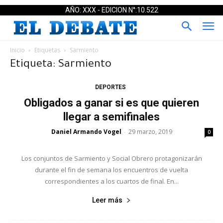
AÑO: XXX - EDICION N°:10.522
Inicio
Etiquetas
Sarmiento
Etiqueta: Sarmiento
DEPORTES
Obligados a ganar si es que quieren
llegar a semifinales
Daniel Armando Vogel
29 marzo, 2019
-
0
Los conjuntos de Sarmiento y Social Obrero protagonizarán
durante el fin de semana los encuentros de vuelta
correspondientes a los cuartos de final. En...
Leer más