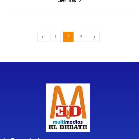
Leer más
1
2
3