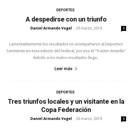
DEPORTES
A despedirse con un triunfo
Daniel Armando Vogel
29 marzo, 2019
-
0
Lamentablemente los resultados no acompañaron al Deportivo
Sarmiento en esta edición del Federal, por eso el “Tractor Amarillo”
debido a los malos resultados llega...
Leer más
DEPORTES
Tres triunfos locales y un visitante en la
Copa Federación
Daniel Armando Vogel
26 marzo, 2019
-
0