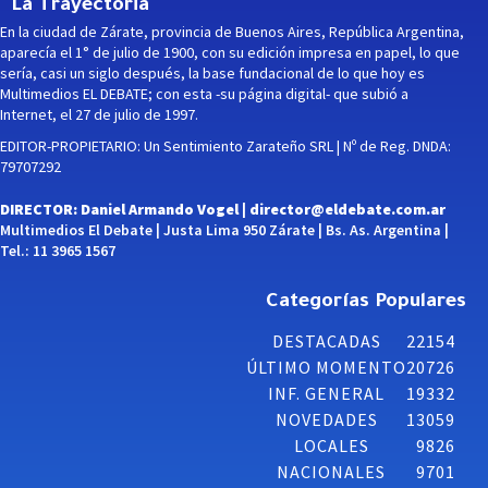
La Trayectoria
En la ciudad de Zárate, provincia de Buenos Aires, República Argentina,
aparecía el 1° de julio de 1900, con su edición impresa en papel, lo que
sería, casi un siglo después, la base fundacional de lo que hoy es
Multimedios EL DEBATE; con esta -su página digital- que subió a
Internet, el 27 de julio de 1997.
EDITOR-PROPIETARIO: Un Sentimiento Zarateño SRL | Nº de Reg. DNDA:
79707292
DIRECTOR: Daniel Armando Vogel |
director@eldebate.com.ar
Multimedios El Debate | Justa Lima 950 Zárate | Bs. As. Argentina |
Tel.: 11 3965 1567
Categorías Populares
DESTACADAS
22154
ÚLTIMO MOMENTO
20726
INF. GENERAL
19332
NOVEDADES
13059
LOCALES
9826
NACIONALES
9701