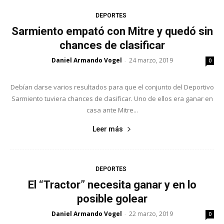
DEPORTES
Sarmiento empató con Mitre y quedó sin
chances de clasificar
Daniel Armando Vogel
24 marzo, 2019
-
0
Debían darse varios resultados para que el conjunto del Deportivo
Sarmiento tuviera chances de clasificar. Uno de ellos era ganar en
casa ante Mitre...
Leer más
DEPORTES
El “Tractor” necesita ganar y en lo
posible golear
Daniel Armando Vogel
22 marzo, 2019
-
0